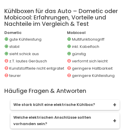
Kühlboxen für das Auto – Dometic oder
Mobicool: Erfahrungen, Vorteile und
Nachteile im Vergleich & Test
Dometic
Mobicool
⊕
⊕
gute Kühlleistung
Multifunktionsgriff
⊕
⊕
stabil
inkl. Kabelfach
⊕
⊕
sieht schick aus
günstig
⊖
⊖
z.T. lautes Geräusch
verformt sich leicht
⊖
⊖
Kunststoffteile nicht entgratet
geringere Haltbarkeit
⊖
⊖
teurer
geringere Kühlleistung
Häufige Fragen & Antworten
Wie stark kühlt eine elektrische Kühlbox?
Je nach Typ besitzen Kühlboxen unterschiedliche
Welche elektrischen Anschlüsse sollten
Kühlleistungen und Temperaturbereiche. Bei
vorhanden sein?
thermoelektrischen und Absorber-Kühlboxen ist die