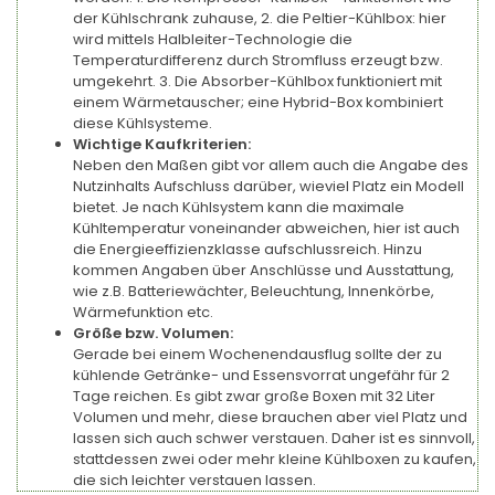
der Kühlschrank zuhause, 2. die Peltier-Kühlbox: hier
wird mittels Halbleiter-Technologie die
Temperaturdifferenz durch Stromfluss erzeugt bzw.
umgekehrt. 3. Die Absorber-Kühlbox funktioniert mit
einem Wärmetauscher; eine Hybrid-Box kombiniert
diese Kühlsysteme.
Wichtige Kaufkriterien:
Neben den Maßen gibt vor allem auch die Angabe des
Nutzinhalts Aufschluss darüber, wieviel Platz ein Modell
bietet. Je nach Kühlsystem kann die maximale
Kühltemperatur voneinander abweichen, hier ist auch
die Energieeffizienzklasse aufschlussreich. Hinzu
kommen Angaben über Anschlüsse und Ausstattung,
wie z.B. Batteriewächter, Beleuchtung, Innenkörbe,
Wärmefunktion etc.
Größe bzw. Volumen:
Gerade bei einem Wochenendausflug sollte der zu
kühlende Getränke- und Essensvorrat ungefähr für 2
Tage reichen. Es gibt zwar große Boxen mit 32 Liter
Volumen und mehr, diese brauchen aber viel Platz und
lassen sich auch schwer verstauen. Daher ist es sinnvoll,
stattdessen zwei oder mehr kleine Kühlboxen zu kaufen,
die sich leichter verstauen lassen.