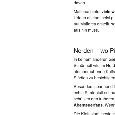
davon.
Mallorca bietet
viele 
Urlaub alleine meist g
auf Mallorca erstellt
aus hin muss.
Norden – wo Pi
In keinem anderen Gebi
Schönheit wie im Nord
atemberaubende Kulisse
Städten zu besichtige
Besonders spannend für
echte Piratenluft schn
schützen den früheren
Abenteuerfans
. Wenn
Die Kleinstadt, beste