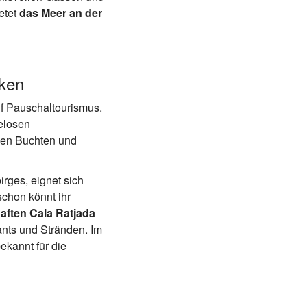
etet
das Meer an der
cken
f Pauschaltourismus.
elosen
en Buchten und
rges, eignet sich
chon könnt ihr
haften Cala Ratjada
rants und Stränden. Im
bekannt für die