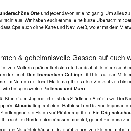
wunderschöne Orte
und jeder davon ist einzigartig. Um alles zu
ar nicht aus. Wir haben euch einmal eine kurze Übersicht mit 
, sodass Opa auch ohne Karte und Navi weiß, wo er mit dem Mi
raten & geheimnisvolle Gassen auf euch 
et von Mallorca präsentiert sich die Landschaft in einer solchen
en der Insel.
Das Tramuntana-Gebirge
trifft hier auf das Mitte
. Im Norden der Insel Mallorca gibt es eine Vielzahl von hist
n, wie beispielsweise
Pollensa und Muro
.
 Kinder und Jugendliche ist das Städtchen Alcúdia weit im Nor
uppern.
Alcúdia
liegt auf einer Halbinsel und ist von imposant
 Siedlungsort am Hafen vor Piratenangriffen.
Ein Originalschau
 ihr euch im Norden niederlassen möchtet, gehört Pollensa zu
hend aus Natursteinhäusern, ist durchzogen von kleinen, gehei