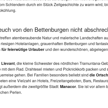
m Schlendern durch ein Stück Zeitgeschichte zu warm wird, bi
bkühlung.
euch von den Bettenburgen nicht abschre
 treffen atemberaubende Natur und malerische Landschaften au
 riesigen Hotelanlagen, grauenhaften Bettenburgen und fantasi
 für feierwütige Urlauber
und den wunderschönen, abgelegen
 Llevant
, die kleine Schwester des nördlichen Tramuntana-Gebi
e mit dem Rad. Drahtesel mieten und Picknickkorb packen und s
rreise gehen. Bei Familien besonders beliebt sind
die Ortsc
bieten eine Vielzahl an Hotels, Freizeitangeboten, Bars, Restau
egt außerdem die zweitgrößte Stadt:
Manacor
. Sie ist vor allem 
ichen Perlen.