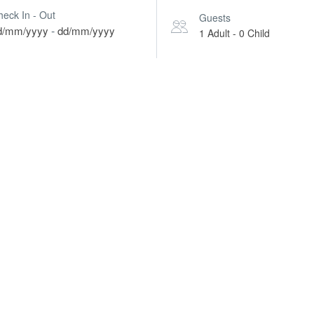
heck In - Out
Guests
-
d/mm/yyyy
dd/mm/yyyy
1 Adult
-
0 Child