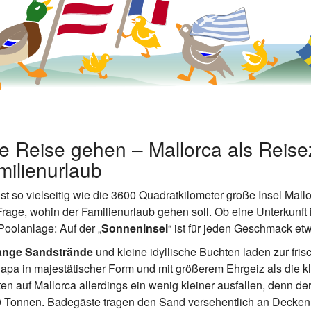
ie Reise gehen – Mallorca als Reisez
ilienurlaub
st so vielseitig wie die 3600 Quadratkilometer große Insel Mallo
Frage, wohin der Familienurlaub gehen soll. Ob eine Unterkunft
Poolanlage: Auf der „
Sonneninsel
“ ist für jeden Geschmack et
lange Sandstrände
und kleine idyllische Buchten laden zur fri
apa in majestätischer Form und mit größerem Ehrgeiz als die k
n auf Mallorca allerdings ein wenig kleiner ausfallen, denn de
0 Tonnen. Badegäste tragen den Sand versehentlich an Decke