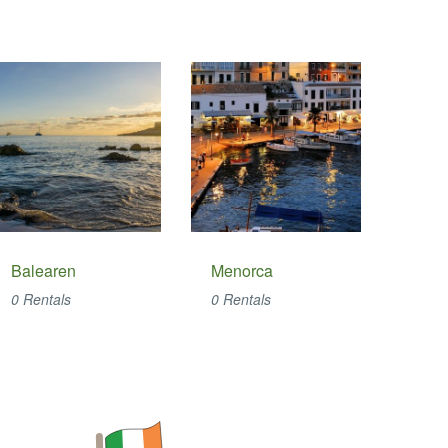
Balearen
Menorca
Form
0 Rentals
0 Rentals
0 Ren