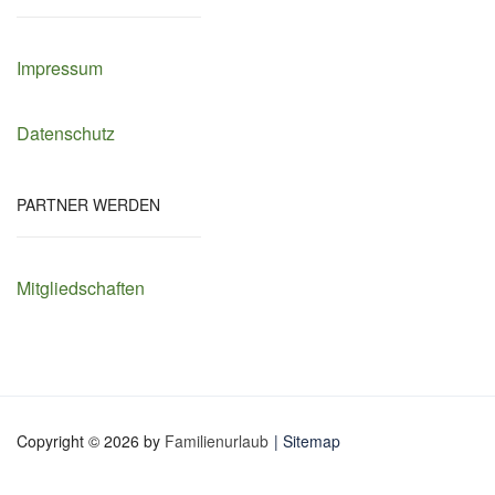
Großfamilie oder 2 Kleinfamilien. Der Wohnraum mit der offenen
Küche und dem Kamin stellt praktisch das Herzstück im
Innenraum dar.
Impressum
Datenschutz
Diese Unterkunft eignet sich vor allem für Familien mit
Kindern ab 4 Jahren, da ungesicherte Treppen im
Haus sind sowie der Garten nicht komplett eingezäunt
ist.
PARTNER WERDEN
Mitgliedschaften
Umgebung
Ihr befindet euch direkt im Skigebiet
4-Vallées
. Die erste Piste
liegt ca. 150 m entfernt, bei guter Schneelage ist es möglich,
direkt zum Chalet zu fahren. In den schneearmen Jahreszeiten
locken zahlreiche Wanderwege vor der Tür wie zum Beispiel zu
den
Pyramiden von Euseigne
oder zu den
Grand Bisse de
Copyright © 2026 by
Familienurlaub
| Sitemap
Vex
, einem imposanten Bewässerungssystem aus dem 15.
Jahrhundert.