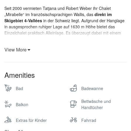
Seit 2000 vermieten Tatjana und Robert Weber ihr Chalet
„Mirabelle“ im französischsprachigen Wallis, das
direkt im
Skigebiet 4-Vallées
in der Schweiz liegt. Aufgrund der Hanglage
in ausgesprochen ruhiger Lage auf 1630 m Höhe bietet das
Einzelchalet praktisch Alleinlage. Es überzeugt dabei mit einem
grandiosen Ausblick auf das Matterhorn
und die umliegenden
Alpenlandschaft.
View More
Direkt vor dem Chalet können zwei Autos geparkt werden, ohne
dass Treppen vom Schnee freigeschaufelt werden müssen. Die
große
Südterrasse
ist mit Teakmöbeln und Barbeque
ausgestattet und bietet ebenfalls den traumhaften Blick auf die
Amenities
Bergwelt.
Bad
Badewanne
Bettwäsche und
Inhaltsverzeichnis
Balkon
Handtücher
Gut zu wissen
Familienfreundlichkeit
Extras für Kinder
Fahrrad
Umgebung
Ausstattungsdetails