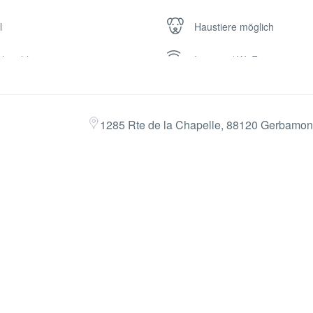
l
Haustiere möglich
hstuhl
Internet / Wi-Fi
dermöbel
Küche
1285 Rte de la Chapelle, 88120 Gerbamont
kplatz
Sauna
Spielplatz
rt
Tiere
schmaschine
Waschmaschine kostenfrei