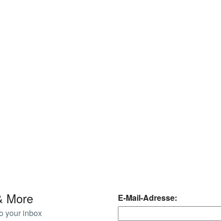
& More
E-Mail-Adresse:
o your inbox