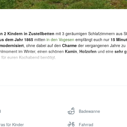
n 2 Kindern in Zustellbetten
mit 3 geräumigen Schlafzimmern aus St
us dem Jahr 1865
mitten
in den Vogesen
empfängt euch nur
15 Minu
 modernisiert
, ohne dabei auf den
Charme
der vergangenen Jahre zu
hlmoment im Winter, einen schönen
Kamin
,
Holzofen
und eine
sehr g
r für euren Kochabend benötigt.
Familie genießt ihr hier die
Ruhe
der Vogesen auf der Terrasse mit Weit
ben können. Im Winter erreicht ihr das abgelegene Haus trotzdem kom
iesigen Grundstück, das jedoch wegen seiner
Weitläufigkeit
jedem noc
öglicht. Habt ihr jedoch Lust mehr über die Region und die Herstellun
nn stehen euch die passionierten GastgeberInnen und
ImkerInnen
mit 
 Tipps für die Region stets zur Verfügung.
d
Badewanne
werden, falls ihr hier jedoch mehr als 3 Nächte bleibt, ist sie kostenfre
Das Haus ist
nicht
barrierefrei
. Skier und Fahrräder müssen selbst mit
ras für Kinder
Fahrrad