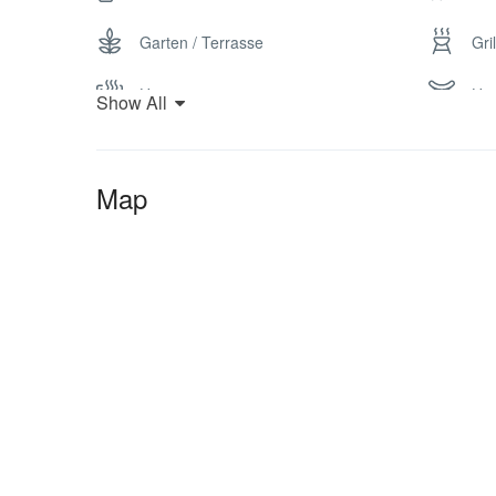
werden.
Garten / Terrasse
Gril
Heizung
Hoc
Show All
Kaffee- und Teezubehör
Kin
Map
Nichtraucher
Par
Separates WC
Ski
Spielsachen
Spo
Wandern
Wa