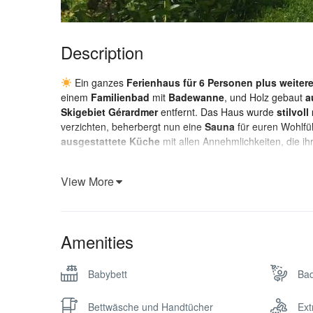
Description
Ein ganzes
Ferienhaus für 6 Personen plus weitere
einem
Familienbad
mit
Badewanne
, und Holz gebaut
a
Skigebiet Gérardmer
entfernt. Das Haus wurde
stilvoll
verzichten, beherbergt nun eine
Sauna
für euren Wohlfü
ausgestattete Küche
mit allen Annehmlichkeiten, die ih
Umgeben von zahlreichen
Wanderwegen
für die ganze 
während sich die Kids auf dem
eigenen Spielplatz
austo
View More
da die Straße stets geräumt wird.
Eure GastgeberInnen befinden sich ebenfalls auf dem r
ruhebedürftigem Gast voll und ganz seine
Diskretion
erm
Amenities
hochwertigem
Honig
aus den Vogesen zu erfahren, da
Fachwissen für ein interessantes Gespräch und mit vielen
Babybett
Ba
Übrigens
: Bettwäsche kann für 15€ pro Bett hinzugebucht 
Wir empfehlen ein
Auto
für Ausflüge in der Region! 
Bettwäsche und Handtücher
Ext